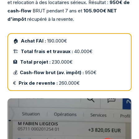
et relocation à des locataires sérieux. Résultat :
950€ de
cash-flow
BRUT pendant 7 ans et
105.900€ NET
d'impôt
récupéré à la revente.
🏠
Achat FAI :
190.000€
🏗
Total frais et travaux :
40.000€
🏦
Total projet :
230.000€
💰
Cash-flow brut (av. impôt) :
950€
€
Prix de revente :
260.000€