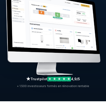
★
Trustpilot
4,9/5
★
★
★
★
★
+ 1.500 investisseurs formés en rénovation rentable